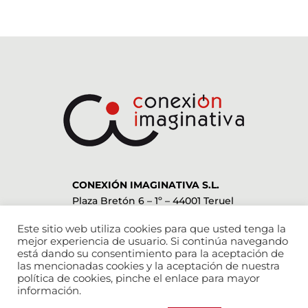
CONEXIÓN IMAGINATIVA S.L.
Plaza Bretón 6 – 1º – 44001 Teruel
978 612 052
–
636 952 955
Este sitio web utiliza cookies para que usted tenga la
info@conexionimaginativa.com
mejor experiencia de usuario. Si continúa navegando
está dando su consentimiento para la aceptación de
las mencionadas cookies y la aceptación de nuestra
ESTAMOS EN LAS REDES SOCIALES
política de cookies, pinche el enlace para mayor
información.