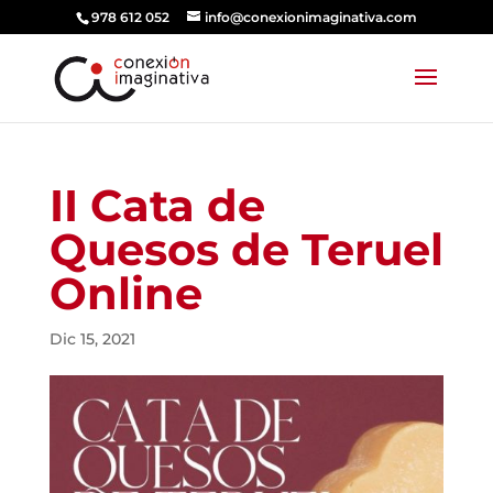
978 612 052
info@conexionimaginativa.com
II Cata de
Quesos de Teruel
Online
Dic 15, 2021