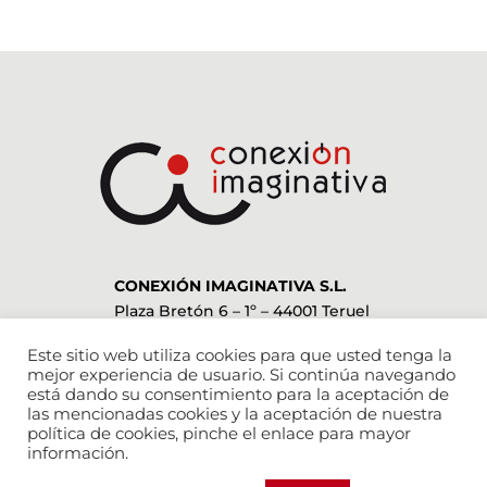
CONEXIÓN IMAGINATIVA S.L.
Plaza Bretón 6 – 1º – 44001 Teruel
978 612 052
–
636 952 955
Este sitio web utiliza cookies para que usted tenga la
info@conexionimaginativa.com
mejor experiencia de usuario. Si continúa navegando
está dando su consentimiento para la aceptación de
las mencionadas cookies y la aceptación de nuestra
ESTAMOS EN LAS REDES SOCIALES
política de cookies, pinche el enlace para mayor
información.