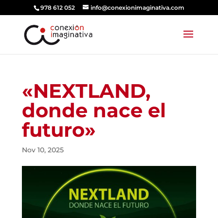
978 612 052
info@conexionimaginativa.com
«NEXTLAND,
donde nace el
futuro»
Nov 10, 2025