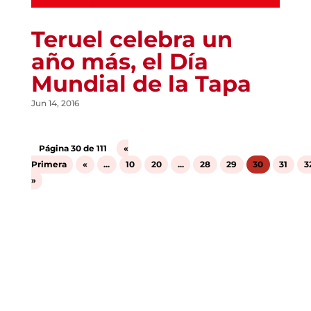
Teruel celebra un
año más, el Día
Mundial de la Tapa
Jun 14, 2016
Página 30 de 111
«
Primera
«
...
10
20
...
28
29
30
31
3
»