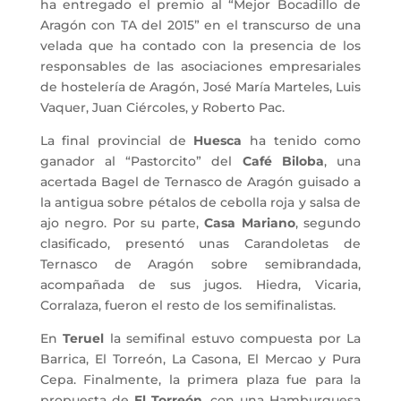
ha entregado el premio al “Mejor Bocadillo de
Aragón con TA del 2015” en el transcurso de una
velada que ha contado con la presencia de los
responsables de las asociaciones empresariales
de hostelería de Aragón, José María Marteles, Luis
Vaquer, Juan Ciércoles, y Roberto Pac.
La final provincial de
Huesca
ha tenido como
ganador al “Pastorcito” del
Café Biloba
, una
acertada Bagel de Ternasco de Aragón guisado a
la antigua sobre pétalos de cebolla roja y salsa de
ajo negro. Por su parte,
Casa Mariano
, segundo
clasificado, presentó unas Carandoletas de
Ternasco de Aragón sobre semibrandada,
acompañada de sus jugos. Hiedra, Vicaria,
Corralaza, fueron el resto de los semifinalistas.
En
Teruel
la semifinal estuvo compuesta por La
Barrica, El Torreón, La Casona, El Mercao y Pura
Cepa. Finalmente, la primera plaza fue para la
propuesta de
El Torreón
, con una Hamburguesa