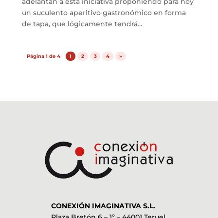
adelantan a esta iniciativa proponiendo para hoy
un suculento aperitivo gastronómico en forma
de tapa, que lógicamente tendrá...
Página 1 de 4
1
2
3
4
»
CONEXIÓN IMAGINATIVA S.L.
Plaza Bretón 6 – 1º – 44001 Teruel