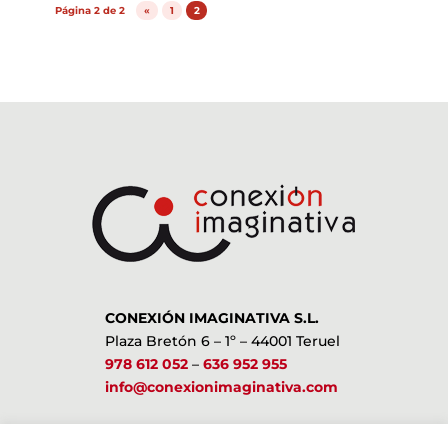
Página 2 de 2
«
1
2
CONEXIÓN IMAGINATIVA S.L.
Plaza Bretón 6 – 1º – 44001 Teruel
978 612 052
–
636 952 955
info@conexionimaginativa.com
ESTAMOS EN LAS REDES SOCIALES