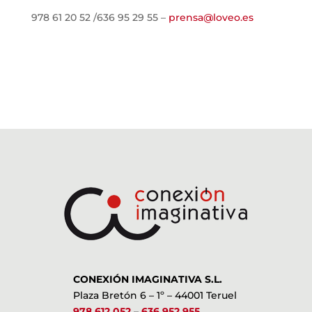
978 61 20 52 /636 95 29 55 –
prensa@loveo.es
CONEXIÓN IMAGINATIVA S.L.
Plaza Bretón 6 – 1º – 44001 Teruel
978 612 052
–
636 952 955