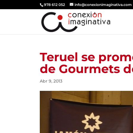
978 612 052
info@conexionimaginativa.com
Teruel se prom
de Gourmets d
Abr 9, 2013