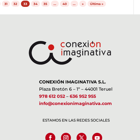
31
32
33
34
35
...
40
...
»
Última »
CONEXIÓN IMAGINATIVA S.L.
Plaza Bretón 6 – 1º – 44001 Teruel
978 612 052
–
636 952 955
info@conexionimaginativa.com
ESTAMOS EN LAS REDES SOCIALES