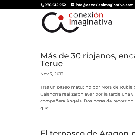
978 612 052
info@conexionimaginativa.com
Más de 30 riojanos, enc
Teruel
Nov 7, 2013
Tras un paseo matutino por Mora de Rubiel
Calahorra realizaron ayer por la tarde una v
compañera Ángela. Dos horas de recorrido 
que...
El ternasco de Aragon 