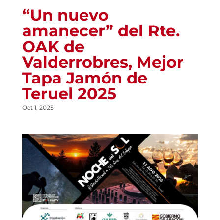
“Un nuevo
amanecer” del Rte.
OAK de
Valderrobres, Mejor
Tapa Jamón de
Teruel 2025
Oct 1, 2025