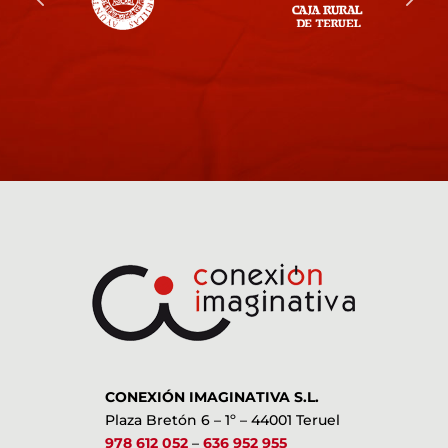
CONEXIÓN IMAGINATIVA S.L.
Plaza Bretón 6 – 1º – 44001 Teruel
978 612 052
–
636 952 955