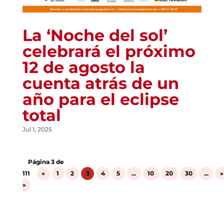
La ‘Noche del sol’
celebrará el próximo
12 de agosto la
cuenta atrás de un
año para el eclipse
total
Jul 1, 2025
Página 3 de
111
«
1
2
3
4
5
...
10
20
30
...
»
»