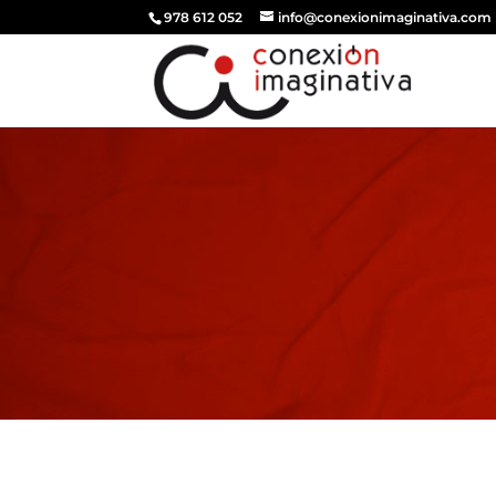
978 612 052
info@conexionimaginativa.com